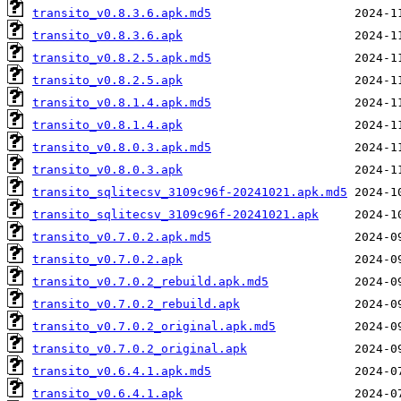
transito_v0.8.3.6.apk.md5
transito_v0.8.3.6.apk
transito_v0.8.2.5.apk.md5
transito_v0.8.2.5.apk
transito_v0.8.1.4.apk.md5
transito_v0.8.1.4.apk
transito_v0.8.0.3.apk.md5
transito_v0.8.0.3.apk
transito_sqlitecsv_3109c96f-20241021.apk.md5
transito_sqlitecsv_3109c96f-20241021.apk
transito_v0.7.0.2.apk.md5
transito_v0.7.0.2.apk
transito_v0.7.0.2_rebuild.apk.md5
transito_v0.7.0.2_rebuild.apk
transito_v0.7.0.2_original.apk.md5
transito_v0.7.0.2_original.apk
transito_v0.6.4.1.apk.md5
transito_v0.6.4.1.apk